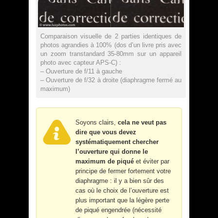
Comparaison visuelle de 2 parties identiques de
photos agrandies à 100% (dos d’un livre pris avec
un zoom transtandard 35-80mm sur un appareil
photo avec capteur APS-C) :
– Ouverture de f/11 à gauche
– Ouverture de f/32 à droite (diaphragme fermé au
maximum)
Soyons clairs,
cela ne veut pas
dire que vous devez
systématiquement chercher
l’ouverture qui donne le
maximum de piqué
et éviter par
principe de fermer fortement votre
diaphragme : il y a bien sûr des
cas où le choix de l’ouverture est
plus important que la légère perte
de piqué engendrée (nécessité