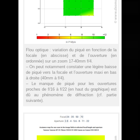
Flou optique : variation du piqué en fonction de la
focale (en abscisse) et de l’ouverture (en
ordonnée) sur un zoom 17-40mm f/4.
– On peut notamment constater une légère baisse
de piqué vers la focale et l’ouverture maxi en bas
à droite (40mm à f/4).
– Le manque de piqué pour les ouvertures
proches de f/16 à f/22 (en haut du graphique) est
dû au phénomène de diffraction (cf. partie
suivante).