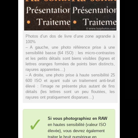
Photos d’un dos de livre d’une zone agrandie à
100%
– A gauche, une photo référence prise à une
sensibilité basse (64 ISO) : les micro-contrastes
et les petits détails sont biens visibles (lignes et
lettres oranges formées de points bien distincts,
rayures apparentes…)
– A droite, une photo prise à haute sensibilité 25
600 ISO et ayant subi un traitement anti-bruit
élevé : l’image ne présente plus autant de fins
détails (les lettres sont un peu floutées, les
rayures ont pratiquement disparues…)
Si vous photographiez en RAW
en hautes sensibilité (valeur ISO
élevée), vous devrez également
traiter le bruit numérique en