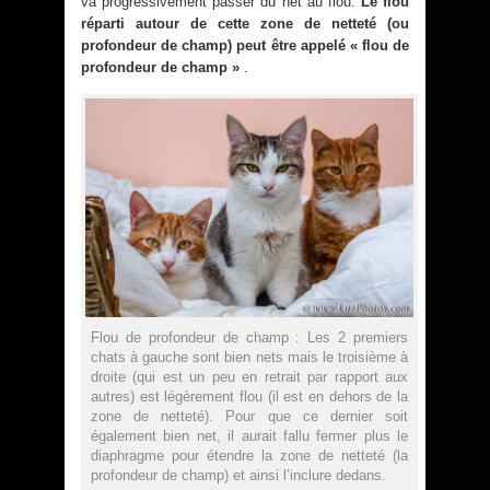
va progressivement passer du net au flou.
Le flou
réparti autour de cette zone de netteté (ou
profondeur de champ) peut être appelé « flou de
profondeur de champ »
.
Flou de profondeur de champ : Les 2 premiers
chats à gauche sont bien nets mais le troisième à
droite (qui est un peu en retrait par rapport aux
autres) est légèrement flou (il est en dehors de la
zone de netteté). Pour que ce dernier soit
également bien net, il aurait fallu fermer plus le
diaphragme pour étendre la zone de netteté (la
profondeur de champ) et ainsi l’inclure dedans.