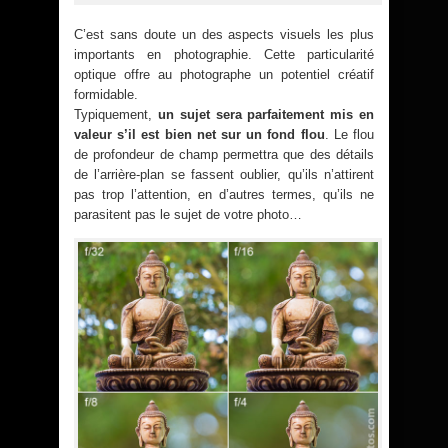
C’est sans doute un des aspects visuels les plus
importants en photographie. Cette particularité
optique offre au photographe un potentiel créatif
formidable.
Typiquement,
un sujet sera parfaitement mis en
valeur s’il est bien net sur un fond flou
. Le flou
de profondeur de champ permettra que des détails
de l’arrière-plan se fassent oublier, qu’ils n’attirent
pas trop l’attention, en d’autres termes, qu’ils ne
parasitent pas le sujet de votre photo…