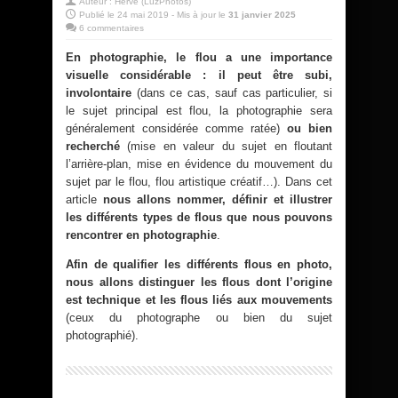
Auteur :
Hervé (LuzPhotos)
Publié le 24 mai 2019 - Mis à jour le
31 janvier 2025
6 commentaires
En photographie, le flou a une importance
visuelle considérable : il peut être subi,
involontaire
(dans ce cas, sauf cas particulier, si
le sujet principal est flou, la photographie sera
généralement considérée comme ratée)
ou bien
recherché
(mise en valeur du sujet en floutant
l’arrière-plan, mise en évidence du mouvement du
sujet par le flou, flou artistique créatif…). Dans cet
article
nous allons nommer, définir et illustrer
les différents types de flous que nous pouvons
rencontrer en photographie
.
Afin de qualifier les différents flous en photo,
nous allons distinguer les flous dont l’origine
est technique et les flous liés aux mouvements
(ceux du photographe ou bien du sujet
photographié).