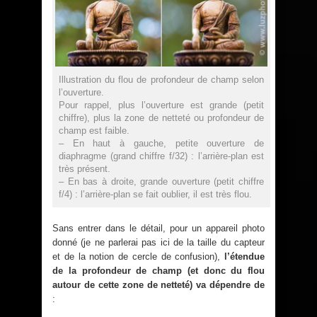
Illustration du flou de profondeur de champ selon
l’ouverture.
Pour rappel, plus l’ouverture est grande (petit
chiffre), plus la zone de netteté ou profondeur de
champ est faible.
– En haut à gauche, petite ouverture de
diaphragme (grand chiffre f/32) : l’arrière-plan est
très présent.
– En bas à droite, grande ouverture (petit chiffre
f/4) : l’arrière-plan se fait oublier, il est très flou.
Sans entrer dans le détail, pour un appareil photo
donné (je ne parlerai pas ici de la taille du capteur
et de la notion de cercle de confusion),
l’étendue
de la profondeur de champ (et donc du flou
autour de cette zone de netteté) va dépendre de
: