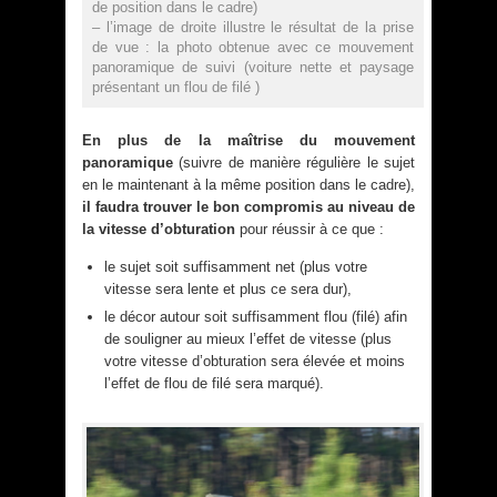
de position dans le cadre)
– l’image de droite illustre le résultat de la prise
de vue : la photo obtenue avec ce mouvement
panoramique de suivi (voiture nette et paysage
présentant un flou de filé )
En plus de la maîtrise du mouvement
panoramique
(suivre de manière régulière le sujet
en le maintenant à la même position dans le cadre),
il faudra trouver le bon compromis au niveau de
la vitesse d’obturation
pour réussir à ce que :
le sujet soit suffisamment net (plus votre
vitesse sera lente et plus ce sera dur),
le décor autour soit suffisamment flou (filé) afin
de souligner au mieux l’effet de vitesse (plus
votre vitesse d’obturation sera élevée et moins
l’effet de flou de filé sera marqué).