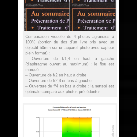
Comparaison visuelle de 4 photos agrandies à
100% (portion du dos d’un livre pris avec un
objectif 50mm sur un appareil photo avec capteur
plein format) :
– Ouverture de f/1,4 en haut à gauche
(diaphragme ouvert au maximum) : le flou est
marqué
– Ouverture de f/2 en haut à droite
– Ouverture de f/2,8 en bas à gauche
– Ouverture de f/4 en bas à droite : la netteté est
optimale comparé aux photos précédentes