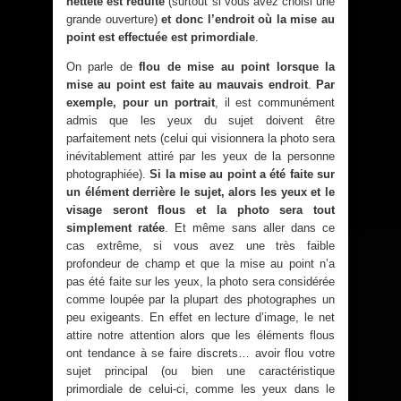
netteté est réduite
(surtout si vous avez choisi une
grande ouverture)
et donc l’endroit où la mise au
point est effectuée est primordiale
.
On parle de
flou de mise au point lorsque la
mise au point est faite au mauvais endroit
.
Par
exemple, pour un portrait
, il est communément
admis que les yeux du sujet doivent être
parfaitement nets (celui qui visionnera la photo sera
inévitablement attiré par les yeux de la personne
photographiée).
Si la mise au point a été faite sur
un élément derrière le sujet, alors les yeux et le
visage seront flous et la photo sera tout
simplement ratée
. Et même sans aller dans ce
cas extrême, si vous avez une très faible
profondeur de champ et que la mise au point n’a
pas été faite sur les yeux, la photo sera considérée
comme loupée par la plupart des photographes un
peu exigeants. En effet en lecture d’image, le net
attire notre attention alors que les éléments flous
ont tendance à se faire discrets… avoir flou votre
sujet principal (ou bien une caractéristique
primordiale de celui-ci, comme les yeux dans le